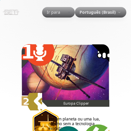
Ir para
Português (Brasil)
1
2
Europa Clipper
em um planeta ou uma lua,
mesmo sem a tecnologia
exigida.