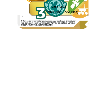
3
para cada
em Júpiter (incluindo luas).
12
Arthur C. Clarke acreditava que Europa tinha o potencial de sustentar
vida humana. A sonda Europa Clipper honra a ambição de Clarke ao
estudar a superfície desta lua de Júpiter.