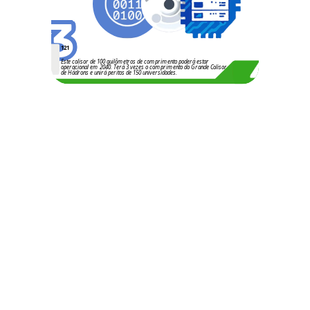
3
121
Este colisor de 100 quilômetros de comprimento poderá estar
operacional em 2040. Terá 3 vezes o comprimento do Grande Colisor
de Hádrons e unirá peritos de 150 universidades.