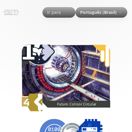
Ir para
Português (Brasil)
1
4
Futuro Colisor Circular