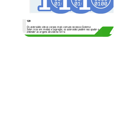
1
1
1
129
Os asteroides são os corpos mais comuns no nosso Sistema
Solar.ricos em metais e segredos, os asteroides podem nos ajudar a
entender as origens da vida na Terra.