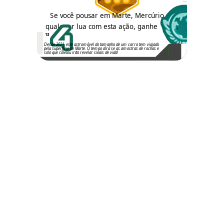
Se você pousar em Marte, Mercúrio ou
4
qualquer lua com esta ação, ganhe
.
13
Desde 2021, este astromóvel do tamanho de um carro tem viajado
pela superfície de Marte. O tempo dirá se as amostras de rochas e
solo que coletou irão revelar sinais de vida!