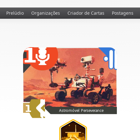
Prelúdio
Organizações
Criador de Cartas
Postagens
1
1
Astromóvel Perseverance