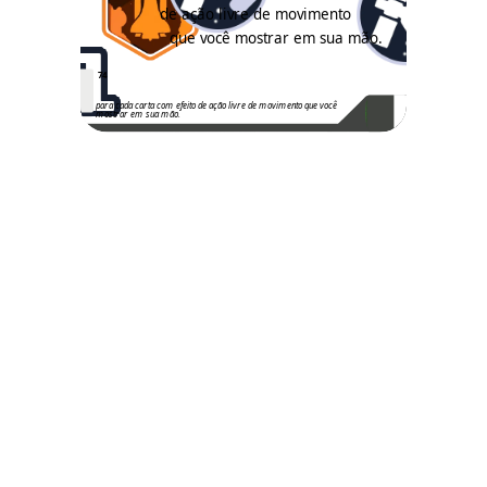
de ação livre de movimento
1
que você mostrar em sua mão.
74
para cada carta com efeito de ação livre de movimento que você
mostrar em sua mão.