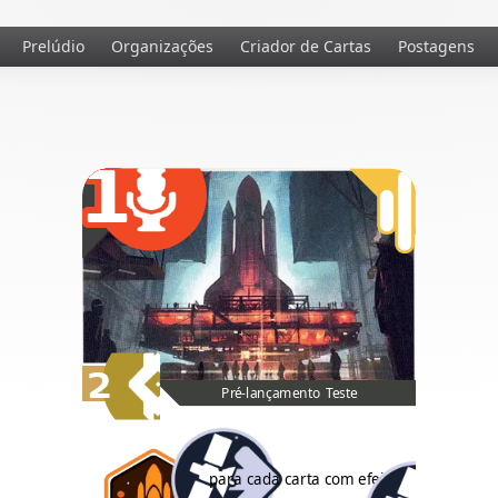
Prelúdio
Organizações
Criador de Cartas
Postagens
1
2
Pré-lançamento Teste
para cada carta com efeito