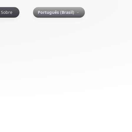
Sobre
Português (Brasil)