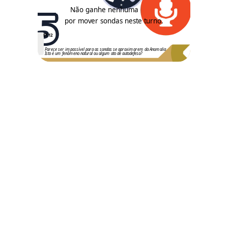
5
Não ganhe nenhuma
por mover sondas neste turno.
ET.12
Parece ser impossível para as sondas se aproximarem da Anomalia.
Isto é um fenômeno natural ou algum ato de autodefesa?