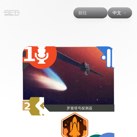
前往
中文
1
2
罗塞塔号探测器