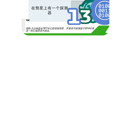
1
3
在彗星上有一个探测
器
104
儒勒·凡尔纳曾在1877年幻想登陆彗星，罗塞塔号探测器于2014年将
这一科幻场景变为现实。