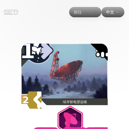
前往
中文
1
2
绿岸射电望远镜