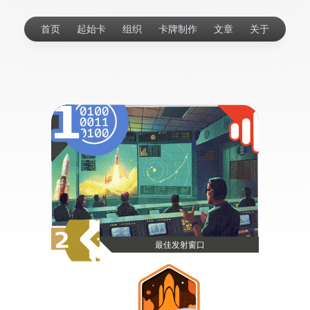
首页
起始卡
组织
卡牌制作
文章
关于
1
2
最佳发射窗口