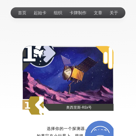
首页
起始卡
组织
卡牌制作
文章
关于
1
1
奥西里斯-REx号
选择你的一个探测器。
如果它在小行星上，获得
。