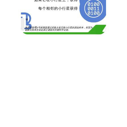
2
1
每个相邻的小行星获得
17
奥西里斯-REx号探测器通过采集古老贝努小行星的原始样本，有望为
破解太阳系生命起源之谜提供关键科学证据。