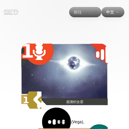
前往
中文
1
1
观测织女星
在织女星(Vega)。