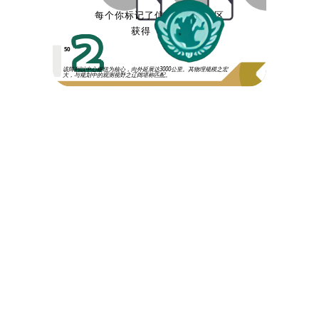
每个你标记了信号的不同扇区
2
获得
。
50
该阵列以中心枢纽为核心，向外延展达3000公里。其物理规模之宏
大，与规划中的观测视野之辽阔堪称匹配。